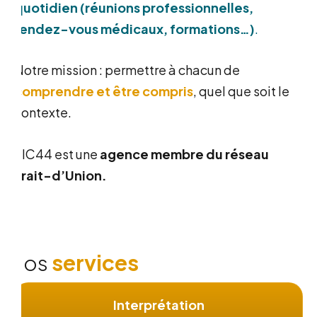
quotidien
(réunions professionnelles,
rendez-vous médicaux, formations…)
.
Notre mission : permettre à chacun de
comprendre et être compris
, quel que soit le
contexte.
TIC44 est une
agence membre du réseau
Trait-d’Union
.
N
o
s
s
e
r
v
i
c
e
s
Interprétation