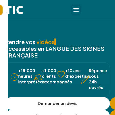
Rendre vos
échanges
vidéos
accessibles en LANGUE DES SIGNES
FRANÇAISE
+18.000
+1.000
+10 ans
Réponse
heures
clients
d'expertise
sous
interprétées
accompagnés
24h
ouvrés
Demander un devis