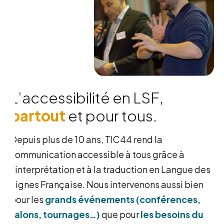
L
’
a
c
c
e
s
s
i
b
i
l
i
t
é
e
n
L
S
F
,
p
a
r
t
o
u
t
e
t
p
o
u
r
t
o
u
s
.
Depuis plus de 10 ans, TIC44 rend la
communication accessible à tous grâce à
l’interprétation et à la traduction en Langue des
Signes Française. Nous intervenons aussi bien
pour les
grands événements (conférences,
salons, tournages…)
que pour
les besoins du