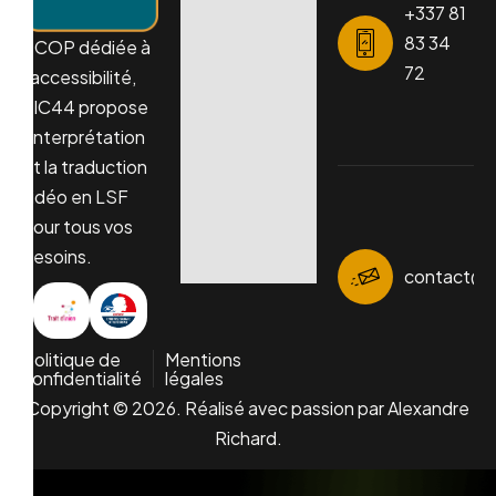
+337 81
83 34
SCOP dédiée à
72
l’accessibilité,
TIC44 propose
l’interprétation
et la traduction
vidéo en LSF
pour tous vos
besoins.
contact@t
Politique de
Mentions
confidentialité
légales
Copyright © 2026. Réalisé avec passion par Alexandre
Richard.