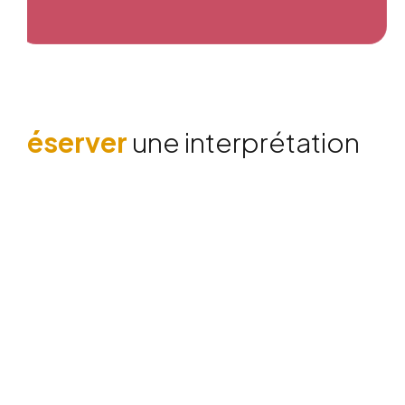
R
é
s
e
r
v
e
r
u
n
e
i
n
t
e
r
p
r
é
t
a
t
i
o
n